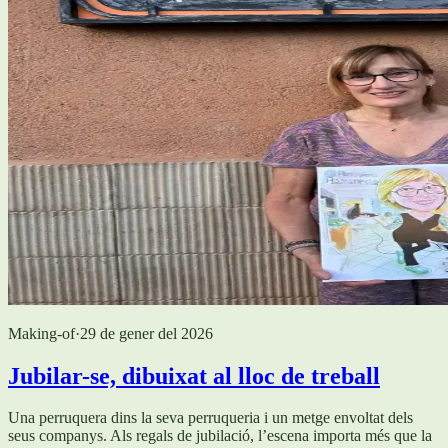
Making-of
·
29 de gener del 2026
Jubilar-se, dibuixat al lloc de treball
Una perruquera dins la seva perruqueria i un metge envoltat dels
seus companys. Als regals de jubilació, l’escena importa més que la