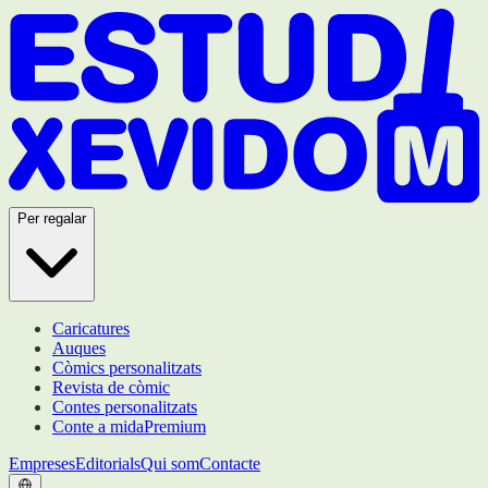
Per regalar
Caricatures
Auques
Còmics personalitzats
Revista de còmic
Contes personalitzats
Conte a mida
Premium
Empreses
Editorials
Qui som
Contacte