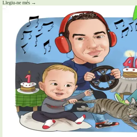
Llegiu-ne més
→