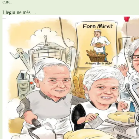
cara.
Llegiu-ne més
→