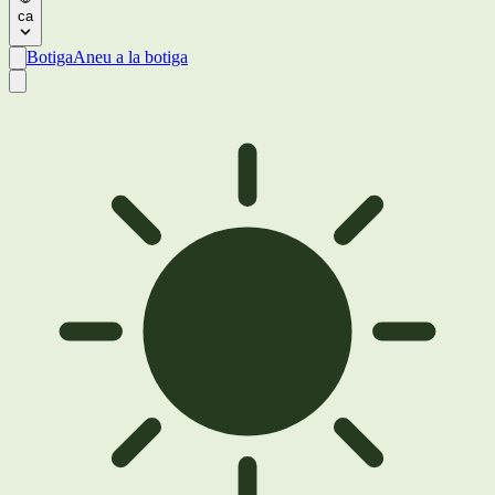
ca
Botiga
Aneu a la botiga