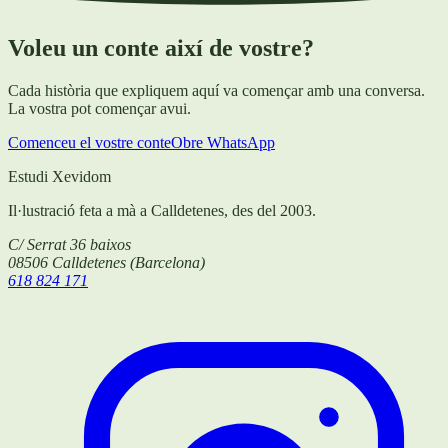
Voleu un conte així de vostre?
Cada història que expliquem aquí va començar amb una conversa.
La vostra pot començar avui.
Comenceu el vostre conte
Obre WhatsApp
Estudi Xevidom
Il·lustració feta a mà a Calldetenes, des del 2003.
C/ Serrat 36 baixos
08506
Calldetenes
(
Barcelona
)
618 824 171