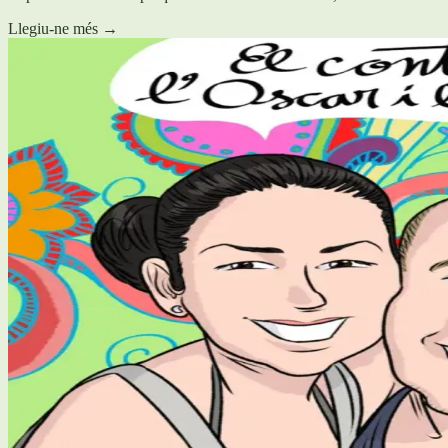
Llegiu-ne més
→