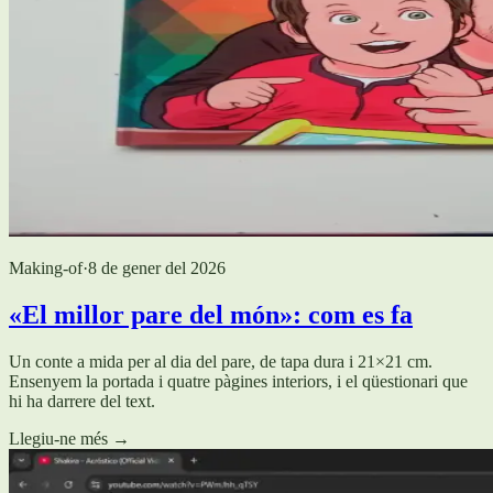
Making-of
·
8 de gener del 2026
«El millor pare del món»: com es fa
Un conte a mida per al dia del pare, de tapa dura i 21×21 cm.
Ensenyem la portada i quatre pàgines interiors, i el qüestionari que
hi ha darrere del text.
Llegiu-ne més
→