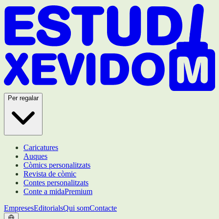
Per regalar
Caricatures
Auques
Còmics personalitzats
Revista de còmic
Contes personalitzats
Conte a mida
Premium
Empreses
Editorials
Qui som
Contacte