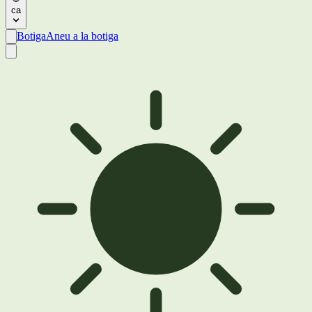
ca
Botiga
Aneu a la botiga