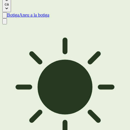
ca
Botiga
Aneu a la botiga