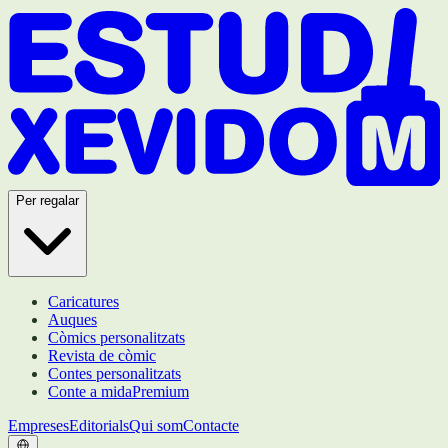
Per regalar
Caricatures
Auques
Còmics personalitzats
Revista de còmic
Contes personalitzats
Conte a mida
Premium
Empreses
Editorials
Qui som
Contacte