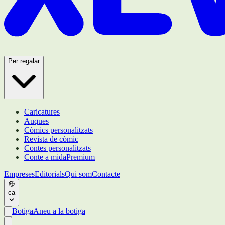
Per regalar
Caricatures
Auques
Còmics personalitzats
Revista de còmic
Contes personalitzats
Conte a mida
Premium
Empreses
Editorials
Qui som
Contacte
ca
Botiga
Aneu a la botiga