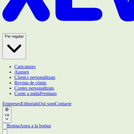
Per regalar
Caricatures
Auques
Còmics personalitzats
Revista de còmic
Contes personalitzats
Conte a mida
Premium
Empreses
Editorials
Qui som
Contacte
ca
Botiga
Aneu a la botiga