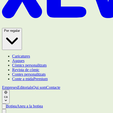
Per regalar
Caricatures
Auques
Còmics personalitzats
Revista de còmic
Contes personalitzats
Conte a mida
Premium
Empreses
Editorials
Qui som
Contacte
ca
Botiga
Aneu a la botiga