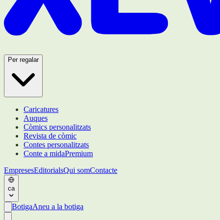
Per regalar
Caricatures
Auques
Còmics personalitzats
Revista de còmic
Contes personalitzats
Conte a mida
Premium
Empreses
Editorials
Qui som
Contacte
ca
Botiga
Aneu a la botiga