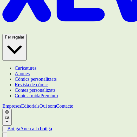
Per regalar
Caricatures
Auques
Còmics personalitzats
Revista de còmic
Contes personalitzats
Conte a mida
Premium
Empreses
Editorials
Qui som
Contacte
ca
Botiga
Aneu a la botiga