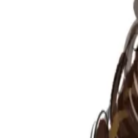
Per regalar
Caricatures
Auques
Còmics personalitzats
Revista de còmic
Contes personalitzats
Conte a mida
Premium
Empreses
Editorials
Qui som
Contacte
ca
Botiga
Aneu a la botiga