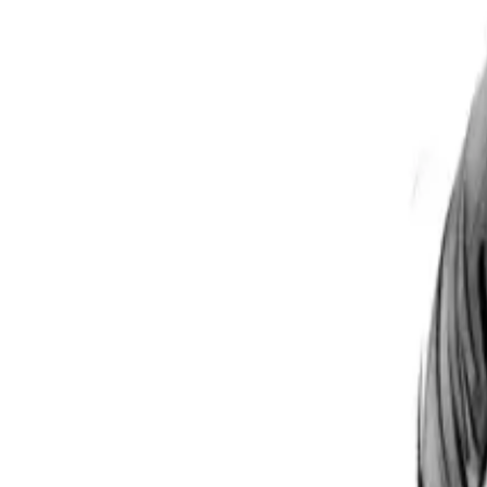
Per regalar
Caricatures
Auques
Còmics personalitzats
Revista de còmic
Contes personalitzats
Conte a mida
Premium
Empreses
Editorials
Qui som
Contacte
ca
Botiga
Aneu a la botiga