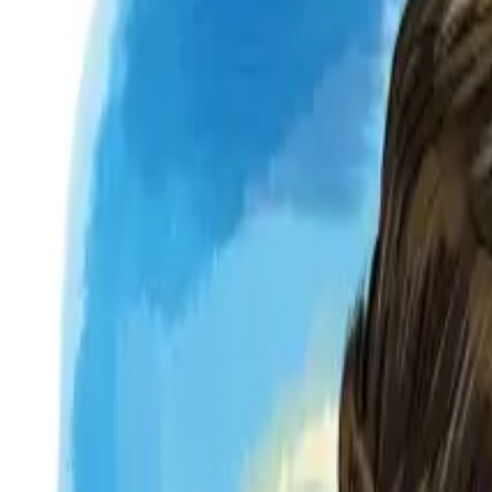
Per regalar
Caricatures
Auques
Còmics personalitzats
Revista de còmic
Contes personalitzats
Conte a mida
Premium
Empreses
Editorials
Qui som
Contacte
ca
Botiga
Aneu a la botiga