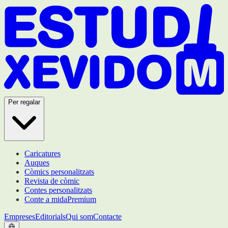
Per regalar
Caricatures
Auques
Còmics personalitzats
Revista de còmic
Contes personalitzats
Conte a mida
Premium
Empreses
Editorials
Qui som
Contacte