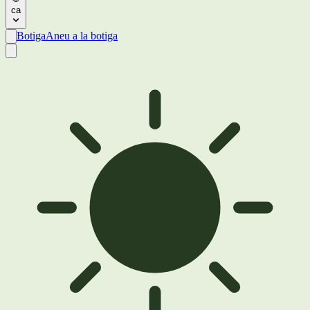
ca
Botiga
Aneu a la botiga