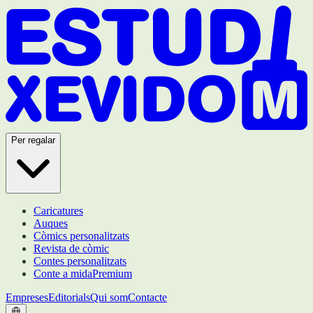
Per regalar
Caricatures
Auques
Còmics personalitzats
Revista de còmic
Contes personalitzats
Conte a mida
Premium
Empreses
Editorials
Qui som
Contacte