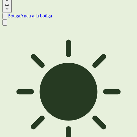
ca
Botiga
Aneu a la botiga