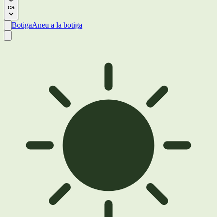
ca
Botiga
Aneu a la botiga