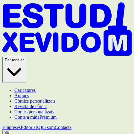
Per regalar
Caricatures
Auques
Còmics personalitzats
Revista de còmic
Contes personalitzats
Conte a mida
Premium
Empreses
Editorials
Qui som
Contacte