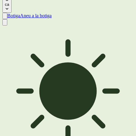
ca
Botiga
Aneu a la botiga