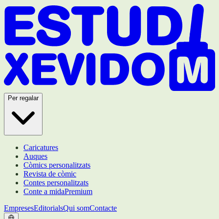
Per regalar
Caricatures
Auques
Còmics personalitzats
Revista de còmic
Contes personalitzats
Conte a mida
Premium
Empreses
Editorials
Qui som
Contacte