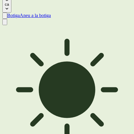
ca
Botiga
Aneu a la botiga