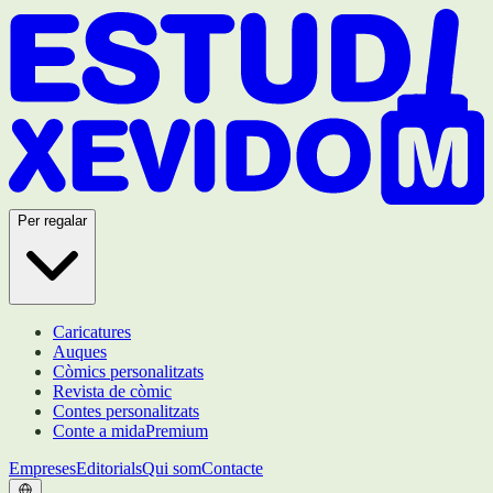
Per regalar
Caricatures
Auques
Còmics personalitzats
Revista de còmic
Contes personalitzats
Conte a mida
Premium
Empreses
Editorials
Qui som
Contacte