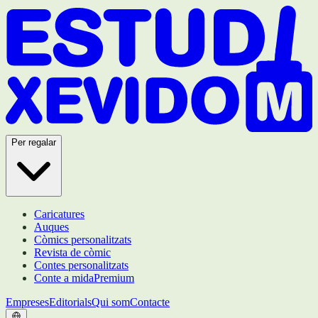
Per regalar
Caricatures
Auques
Còmics personalitzats
Revista de còmic
Contes personalitzats
Conte a mida
Premium
Empreses
Editorials
Qui som
Contacte