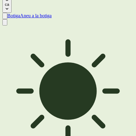
ca
Botiga
Aneu a la botiga