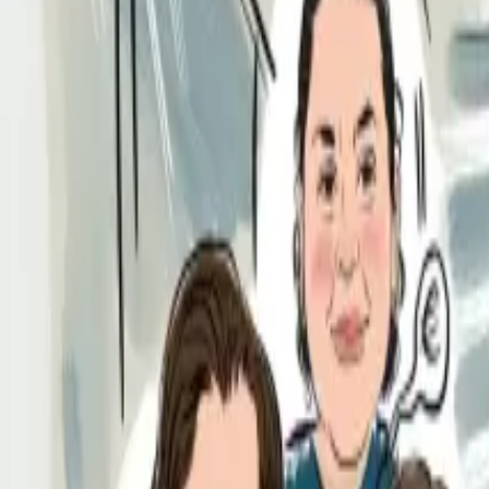
Per regalar
Caricatures
Auques
Còmics personalitzats
Revista de còmic
Contes personalitzats
Conte a mida
Premium
Empreses
Editorials
Qui som
Contacte
ca
Botiga
Aneu a la botiga