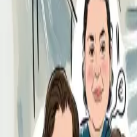
Per regalar
Caricatures
Auques
Còmics personalitzats
Revista de còmic
Contes personalitzats
Conte a mida
Premium
Empreses
Editorials
Qui som
Contacte
ca
Botiga
Aneu a la botiga