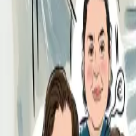
Per regalar
Caricatures
Auques
Còmics personalitzats
Revista de còmic
Contes personalitzats
Conte a mida
Premium
Empreses
Editorials
Qui som
Contacte
ca
Botiga
Aneu a la botiga