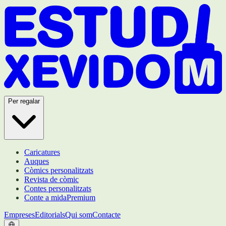
Per regalar
Caricatures
Auques
Còmics personalitzats
Revista de còmic
Contes personalitzats
Conte a mida
Premium
Empreses
Editorials
Qui som
Contacte