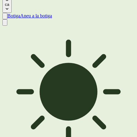
ca
Botiga
Aneu a la botiga