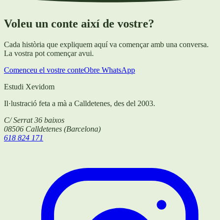
Voleu un conte així de vostre?
Cada història que expliquem aquí va començar amb una conversa.
La vostra pot començar avui.
Comenceu el vostre conte
Obre WhatsApp
Estudi Xevidom
Il·lustració feta a mà a Calldetenes, des del 2003.
C/ Serrat 36 baixos
08506
Calldetenes
(
Barcelona
)
618 824 171