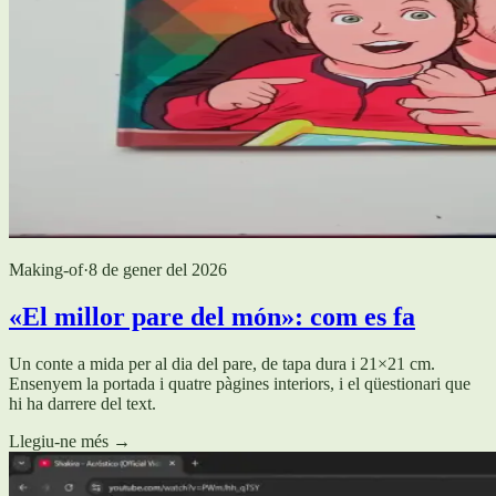
Making-of
·
8 de gener del 2026
«El millor pare del món»: com es fa
Un conte a mida per al dia del pare, de tapa dura i 21×21 cm.
Ensenyem la portada i quatre pàgines interiors, i el qüestionari que
hi ha darrere del text.
Llegiu-ne més
→