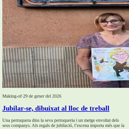
Making-of
·
29 de gener del 2026
Jubilar-se, dibuixat al lloc de treball
Una perruquera dins la seva perruqueria i un metge envoltat dels
seus companys. Als regals de jubilació, l’escena importa més que la