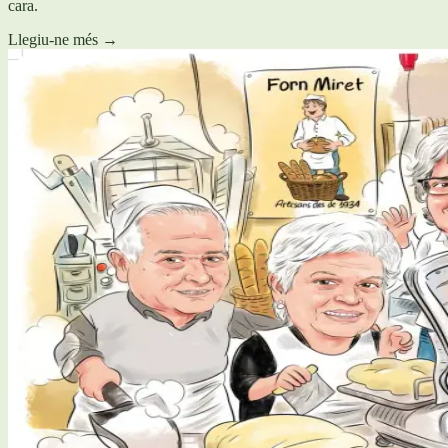
cara.
Llegiu-ne més
→