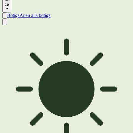
ca
Botiga
Aneu a la botiga