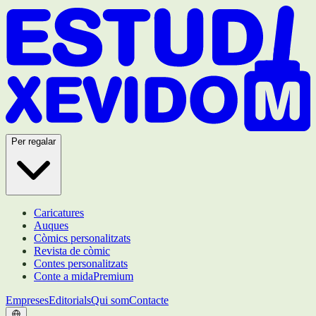
Per regalar
Caricatures
Auques
Còmics personalitzats
Revista de còmic
Contes personalitzats
Conte a mida
Premium
Empreses
Editorials
Qui som
Contacte