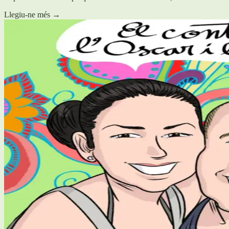
Llegiu-ne més
→