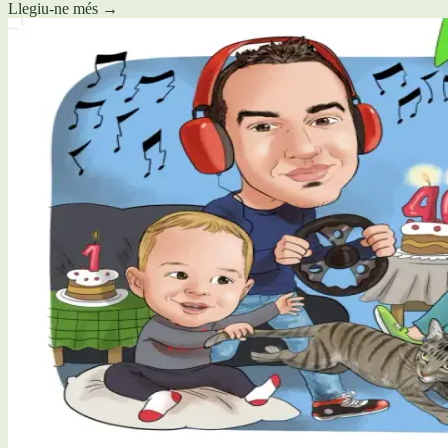
Llegiu-ne més
→