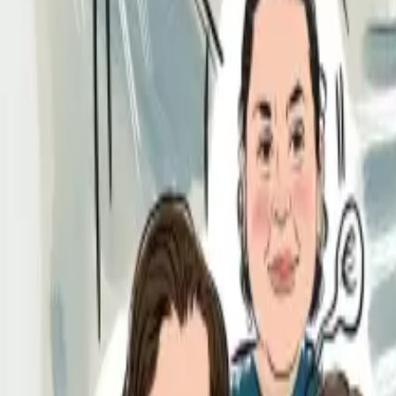
Per regalar
Caricatures
Auques
Còmics personalitzats
Revista de còmic
Contes personalitzats
Conte a mida
Premium
Empreses
Editorials
Qui som
Contacte
ca
Botiga
Aneu a la botiga