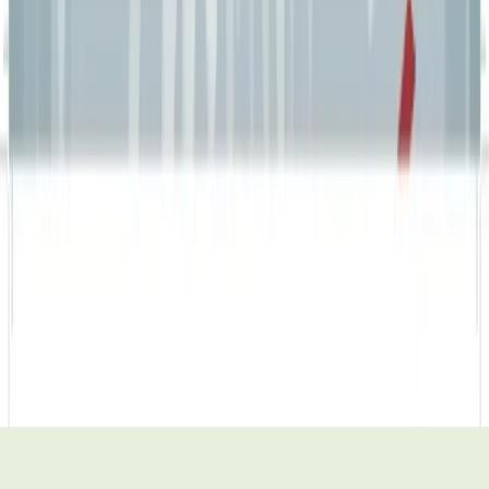
El blog de l’estudi
Contacte
Preguntes freqüents
Ocasions
Totes les idees
Regals de Nadal i Reis
Orles il·lustrades de final de curs
Regals per a entrenadors i entrenadores
Regals de final de curs i per a mestres
Dia de la mare
Dia del pare
Sant Jordi
Regals d’aniversari
Noces d’or i aniversaris de casats
Regals per als 18 anys
Regals de casament
Regals de jubilació
©
2026
Xevidom
·
Avís legal
·
Política de privadesa
·
Condicions de
venda
·
Enviaments i devolucions