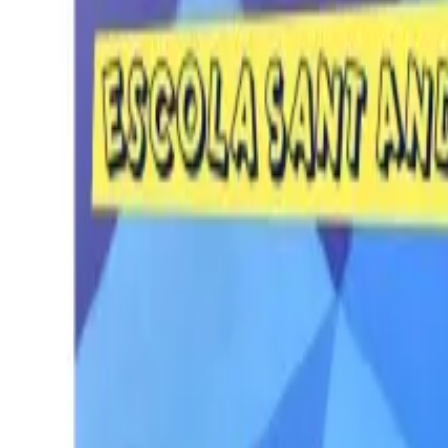
Per regalar
Caricatures
Auques
Còmics personalitzats
Revista de còmic
Contes personalitzats
Conte a mida
Premium
Empreses
Editorials
Qui som
Contacte
ca
Botiga
Aneu a la botiga