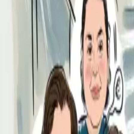
Per regalar
Caricatures
Auques
Còmics personalitzats
Revista de còmic
Contes personalitzats
Conte a mida
Premium
Empreses
Editorials
Qui som
Contacte
ca
Botiga
Aneu a la botiga