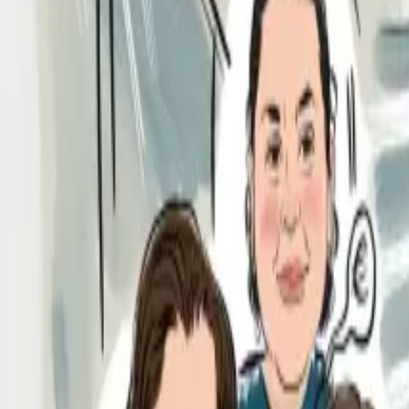
Per regalar
Caricatures
Auques
Còmics personalitzats
Revista de còmic
Contes personalitzats
Conte a mida
Premium
Empreses
Editorials
Qui som
Contacte
ca
Botiga
Aneu a la botiga