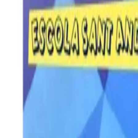
Per regalar
Caricatures
Auques
Còmics personalitzats
Revista de còmic
Contes personalitzats
Conte a mida
Premium
Empreses
Editorials
Qui som
Contacte
ca
Botiga
Aneu a la botiga