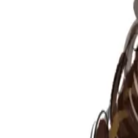
Per regalar
Caricatures
Auques
Còmics personalitzats
Revista de còmic
Contes personalitzats
Conte a mida
Premium
Empreses
Editorials
Qui som
Contacte
ca
Botiga
Aneu a la botiga