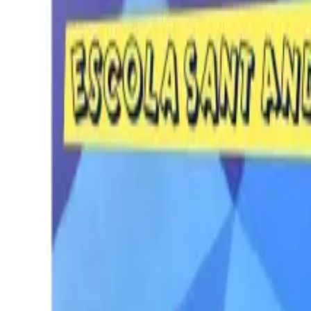
Per regalar
Caricatures
Auques
Còmics personalitzats
Revista de còmic
Contes personalitzats
Conte a mida
Premium
Empreses
Editorials
Qui som
Contacte
ca
Botiga
Aneu a la botiga