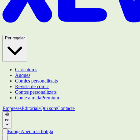
Per regalar
Caricatures
Auques
Còmics personalitzats
Revista de còmic
Contes personalitzats
Conte a mida
Premium
Empreses
Editorials
Qui som
Contacte
ca
Botiga
Aneu a la botiga