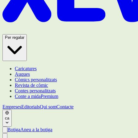
Per regalar
Caricatures
Auques
Còmics personalitzats
Revista de còmic
Contes personalitzats
Conte a mida
Premium
Empreses
Editorials
Qui som
Contacte
ca
Botiga
Aneu a la botiga