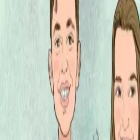
Per regalar
Caricatures
Auques
Còmics personalitzats
Revista de còmic
Contes personalitzats
Conte a mida
Premium
Empreses
Editorials
Qui som
Contacte
ca
Botiga
Aneu a la botiga