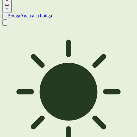
ca
Botiga
Aneu a la botiga