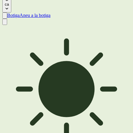
ca
Botiga
Aneu a la botiga