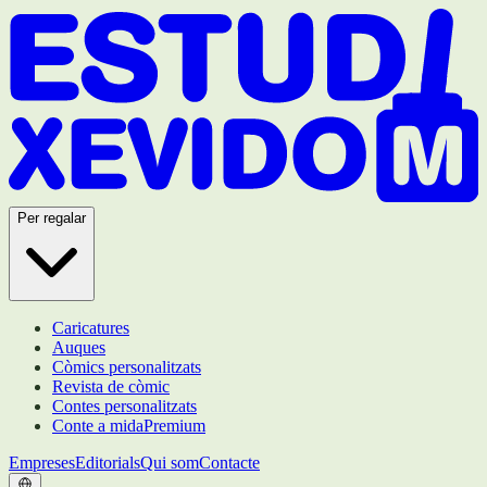
Per regalar
Caricatures
Auques
Còmics personalitzats
Revista de còmic
Contes personalitzats
Conte a mida
Premium
Empreses
Editorials
Qui som
Contacte