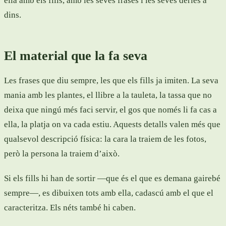
ella amb els fills, amb les seves frases i les seves dèries a
dins.
El material que la fa seva
Les frases que diu sempre, les que els fills ja imiten. La seva
mania amb les plantes, el llibre a la tauleta, la tassa que no
deixa que ningú més faci servir, el gos que només li fa cas a
ella, la platja on va cada estiu. Aquests detalls valen més que
qualsevol descripció física: la cara la traiem de les fotos,
però la persona la traiem d’això.
Si els fills hi han de sortir —que és el que es demana gairebé
sempre—, es dibuixen tots amb ella, cadascú amb el que el
caracteritza. Els néts també hi caben.