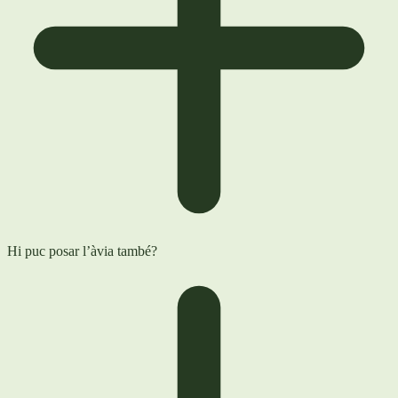
Hi puc posar l’àvia també?