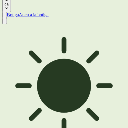
ca
Botiga
Aneu a la botiga