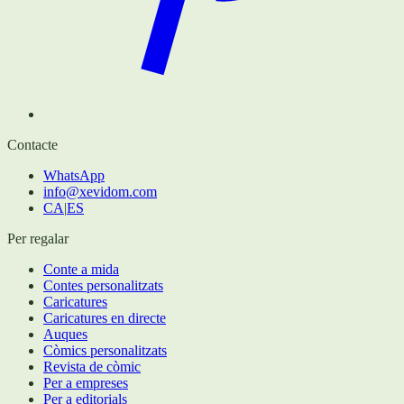
Contacte
WhatsApp
info@xevidom.com
CA
|
ES
Per regalar
Conte a mida
Contes personalitzats
Caricatures
Caricatures en directe
Auques
Còmics personalitzats
Revista de còmic
Per a empreses
Per a editorials