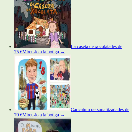
La caseta de xocolata
des de
75 €
Mireu-lo a la botiga
→
Caricatura personalitzada
des de
70 €
Mireu-lo a la botiga
→