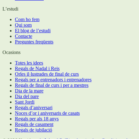
L’estudi
Com ho fem
Qui som
El blog de l’estudi
Contacte
Preguntes freqüents
Ocasions
Totes les idees
Regals de Nadal i Reis
Orles il·lustrades de final de curs
Regals per a entrenadors i entrenadores
Regals de final de curs i per a mestres
Dia de la mare
Dia del pare
Sant Jordi
Regals d’aniversari
Noces d’or i aniversaris de casats
Regals per als 18 anys
Regals de casament
Regals de jubilació