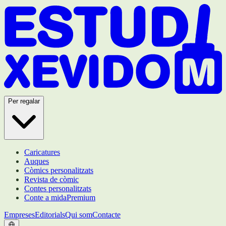
Per regalar
Caricatures
Auques
Còmics personalitzats
Revista de còmic
Contes personalitzats
Conte a mida
Premium
Empreses
Editorials
Qui som
Contacte