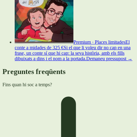
Premium · Places limitades
El
conte a mida
des de
325 €
Si el que li voleu dir no cap en una
frase, un conte sí que hi cap: la seva història, amb els fills
dibuixats a dins i el nom a la portada.
Demaneu pressupost
→
Preguntes freqüents
Fins quan hi soc a temps?