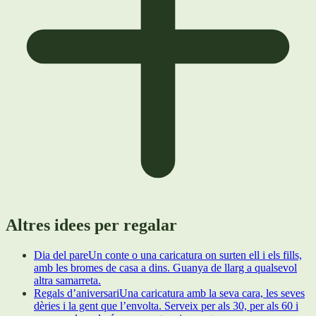
Altres idees per regalar
Dia del pare
Un conte o una caricatura on surten ell i els fills,
amb les bromes de casa a dins. Guanya de llarg a qualsevol
altra samarreta.
Regals d’aniversari
Una caricatura amb la seva cara, les seves
dèries i la gent que l’envolta. Serveix per als 30, per als 60 i