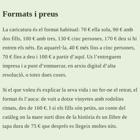
Formats i preus
La caricatura és el format habitual: 70 € ella sola, 90 € amb
dos fills, 100 € amb tres, 130 € cinc persones, 170 € deu si hi
entren els néts. En aquarel·la, 40 € més fins a cinc persones,
70 € fins a deu i 100 € a partir d’aquí. Us l’entreguem
impresa i a punt d’emmarcar, en arxiu digital d’alta
resolució, o totes dues coses.
Si el que voleu és explicar la seva vida i no fer-ne el retrat, el
format és l’auca: de vuit a dotze vinyetes amb rodolins
rimats, des de 160 €. I si els fills són petits, un conte del
catàleg on la mare surti dins de la història és un llibre de
tapa dura de 75 € que després es llegeix moltes nits.