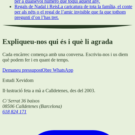
per a qualsevol número que toqui aquest any.
Regals de Nadal i Reis
La caricatura de tota la família, el conte
per als néts o el regal de l’amic invisible que fa que tothom
pregunti d’on l’has tret.
Expliqueu-nos qui és i què li agrada
Cada encàrrec comença amb una conversa. Escriviu-nos i us diem
què podem fer i en quant de temps.
Demaneu pressupost
Obre WhatsApp
Estudi Xevidom
Il·lustració feta a mà a Calldetenes, des del 2003.
C/ Serrat 36 baixos
08506
Calldetenes
(
Barcelona
)
618 824 171