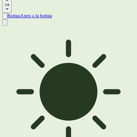
ca
Botiga
Aneu a la botiga