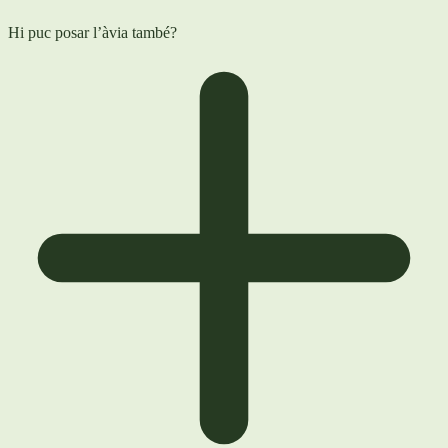
Hi puc posar l’àvia també?