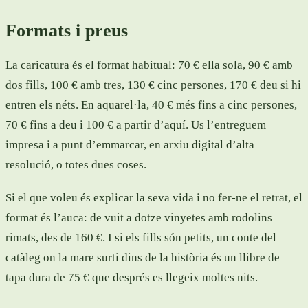
Formats i preus
La caricatura és el format habitual: 70 € ella sola, 90 € amb
dos fills, 100 € amb tres, 130 € cinc persones, 170 € deu si hi
entren els néts. En aquarel·la, 40 € més fins a cinc persones,
70 € fins a deu i 100 € a partir d’aquí. Us l’entreguem
impresa i a punt d’emmarcar, en arxiu digital d’alta
resolució, o totes dues coses.
Si el que voleu és explicar la seva vida i no fer-ne el retrat, el
format és l’auca: de vuit a dotze vinyetes amb rodolins
rimats, des de 160 €. I si els fills són petits, un conte del
catàleg on la mare surti dins de la història és un llibre de
tapa dura de 75 € que després es llegeix moltes nits.