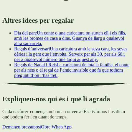
Altres idees per regalar
Dia del pare
Un conte o una caricatura on surten ell i els fills,
amb les bromes de casa a dins. Guanya de llarg a qualsevol
altra samarreta.
Regals d’aniversari
Una caricatura amb la seva cara, les seves
dèries i la gent que l’envolta. Serveix per als 30, per als 60 i
per a qualsevol número que toqui aquest any.
Regals de Nadal i Reis
La caricatura de tota la família, el conte
per als néts o el regal de l’amic invisible que fa que tothom
pregunti d’on l’has tret.
Expliqueu-nos qui és i què li agrada
Cada encàrrec comença amb una conversa. Escriviu-nos i us diem
què podem fer i en quant de temps.
Demaneu pressupost
Obre WhatsApp