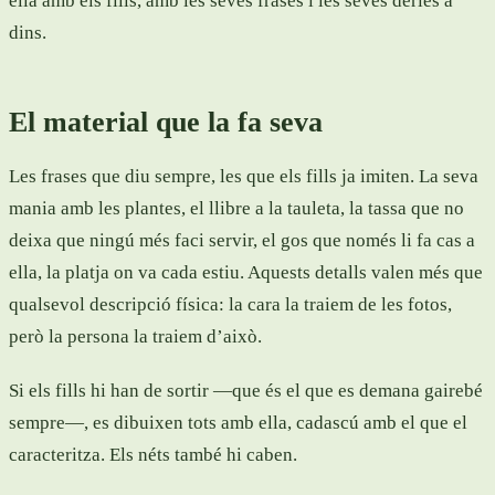
ella amb els fills, amb les seves frases i les seves dèries a
dins.
El material que la fa seva
Les frases que diu sempre, les que els fills ja imiten. La seva
mania amb les plantes, el llibre a la tauleta, la tassa que no
deixa que ningú més faci servir, el gos que només li fa cas a
ella, la platja on va cada estiu. Aquests detalls valen més que
qualsevol descripció física: la cara la traiem de les fotos,
però la persona la traiem d’això.
Si els fills hi han de sortir —que és el que es demana gairebé
sempre—, es dibuixen tots amb ella, cadascú amb el que el
caracteritza. Els néts també hi caben.