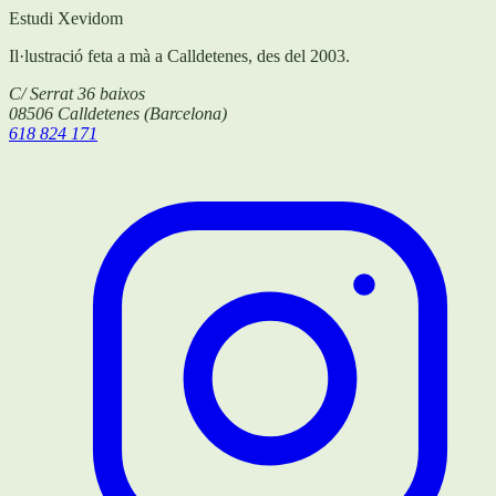
Estudi Xevidom
Il·lustració feta a mà a Calldetenes, des del 2003.
C/ Serrat 36 baixos
08506
Calldetenes
(
Barcelona
)
618 824 171