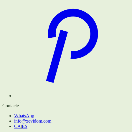
Contacte
WhatsApp
info@xevidom.com
CA
|
ES