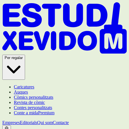
Per regalar
Caricatures
Auques
Còmics personalitzats
Revista de còmic
Contes personalitzats
Conte a mida
Premium
Empreses
Editorials
Qui som
Contacte