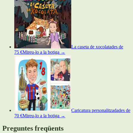
La caseta de xocolata
des de
75 €
Mireu-lo a la botiga
→
Caricatura personalitzada
des de
70 €
Mireu-lo a la botiga
→
Preguntes freqüents