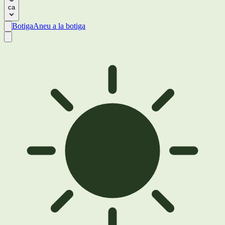
ca
Botiga
Aneu a la botiga