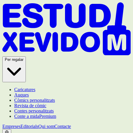
Per regalar
Caricatures
Auques
Còmics personalitzats
Revista de còmic
Contes personalitzats
Conte a mida
Premium
Empreses
Editorials
Qui som
Contacte