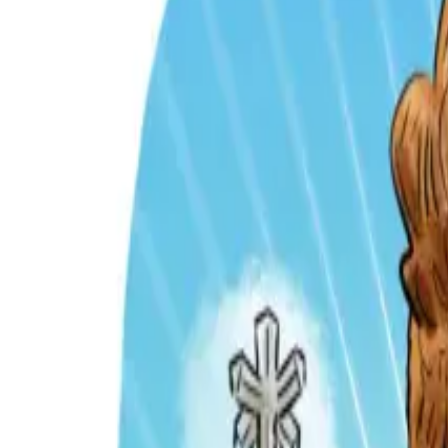
Per regalar
Caricatures
Auques
Còmics personalitzats
Revista de còmic
Contes personalitzats
Conte a mida
Premium
Empreses
Editorials
Qui som
Contacte
ca
Botiga
Aneu a la botiga