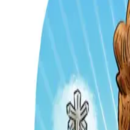
Per regalar
Caricatures
Auques
Còmics personalitzats
Revista de còmic
Contes personalitzats
Conte a mida
Premium
Empreses
Editorials
Qui som
Contacte
ca
Botiga
Aneu a la botiga