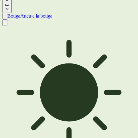
ca
Botiga
Aneu a la botiga