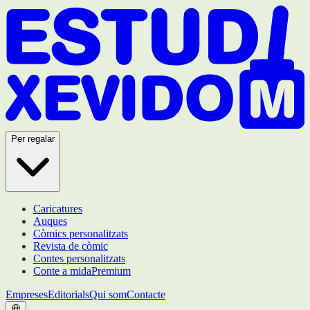
Per regalar
Caricatures
Auques
Còmics personalitzats
Revista de còmic
Contes personalitzats
Conte a mida
Premium
Empreses
Editorials
Qui som
Contacte