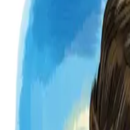
Per regalar
Caricatures
Auques
Còmics personalitzats
Revista de còmic
Contes personalitzats
Conte a mida
Premium
Empreses
Editorials
Qui som
Contacte
ca
Botiga
Aneu a la botiga