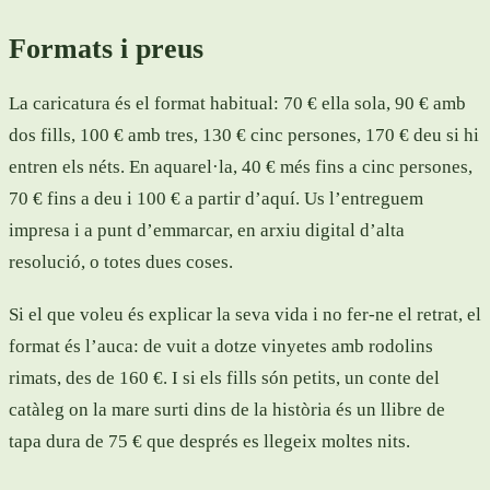
Formats i preus
La caricatura és el format habitual: 70 € ella sola, 90 € amb
dos fills, 100 € amb tres, 130 € cinc persones, 170 € deu si hi
entren els néts. En aquarel·la, 40 € més fins a cinc persones,
70 € fins a deu i 100 € a partir d’aquí. Us l’entreguem
impresa i a punt d’emmarcar, en arxiu digital d’alta
resolució, o totes dues coses.
Si el que voleu és explicar la seva vida i no fer-ne el retrat, el
format és l’auca: de vuit a dotze vinyetes amb rodolins
rimats, des de 160 €. I si els fills són petits, un conte del
catàleg on la mare surti dins de la història és un llibre de
tapa dura de 75 € que després es llegeix moltes nits.