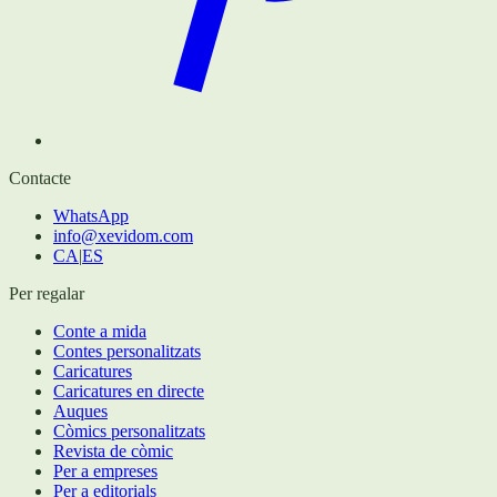
Contacte
WhatsApp
info@xevidom.com
CA
|
ES
Per regalar
Conte a mida
Contes personalitzats
Caricatures
Caricatures en directe
Auques
Còmics personalitzats
Revista de còmic
Per a empreses
Per a editorials