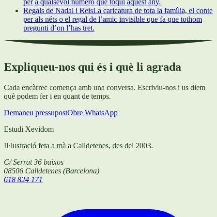
per a qualsevol número que toqui aquest any.
Regals de Nadal i Reis
La caricatura de tota la família, el conte
per als néts o el regal de l’amic invisible que fa que tothom
pregunti d’on l’has tret.
Expliqueu-nos qui és i què li agrada
Cada encàrrec comença amb una conversa. Escriviu-nos i us diem
què podem fer i en quant de temps.
Demaneu pressupost
Obre WhatsApp
Estudi Xevidom
Il·lustració feta a mà a Calldetenes, des del 2003.
C/ Serrat 36 baixos
08506
Calldetenes
(
Barcelona
)
618 824 171