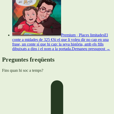
Premium · Places limitades
El
conte a mida
des de
325 €
Si el que li voleu dir no cap en una
frase, un conte sí que hi cap: la seva història, amb els fills
dibuixats a dins i el nom a la portada.
Demaneu pressupost
→
Preguntes freqüents
Fins quan hi soc a temps?