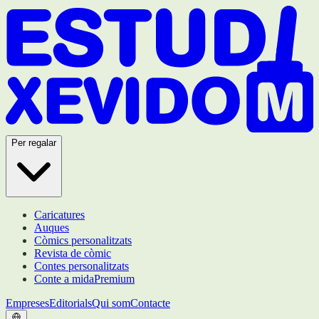
Per regalar
Caricatures
Auques
Còmics personalitzats
Revista de còmic
Contes personalitzats
Conte a mida
Premium
Empreses
Editorials
Qui som
Contacte