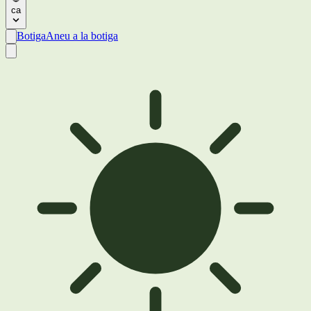
ca
Botiga
Aneu a la botiga