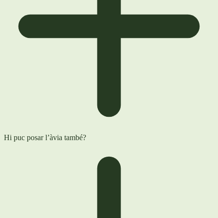
Hi puc posar l’àvia també?