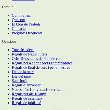
L’estudi
Com ho fem
Qui som
El blog de l’estudi
Contacte
Preguntes freqüents
Ocasions
Totes les idees
Regals de Nadal i Reis
Orles il·lustrades de final de curs
Regals per a entrenadors i entrenadores
Regals de final de curs i per a mestres
Dia de la mare
Dia del pare
Sant Jordi
Regals d’aniversari
Noces d’or i aniversaris de casats
Regals per als 18 anys
Regals de casament
Regals de jubilació