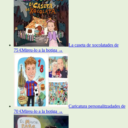
La caseta de xocolata
des de
75 €
Mireu-lo a la botiga
→
Caricatura personalitzada
des de
70 €
Mireu-lo a la botiga
→