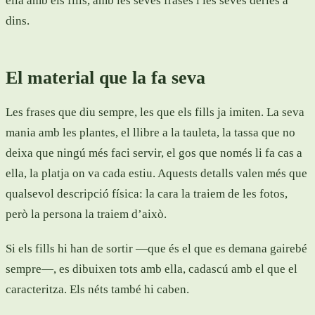
ella amb els fills, amb les seves frases i les seves dèries a
dins.
El material que la fa seva
Les frases que diu sempre, les que els fills ja imiten. La seva
mania amb les plantes, el llibre a la tauleta, la tassa que no
deixa que ningú més faci servir, el gos que només li fa cas a
ella, la platja on va cada estiu. Aquests detalls valen més que
qualsevol descripció física: la cara la traiem de les fotos,
però la persona la traiem d’això.
Si els fills hi han de sortir —que és el que es demana gairebé
sempre—, es dibuixen tots amb ella, cadascú amb el que el
caracteritza. Els néts també hi caben.