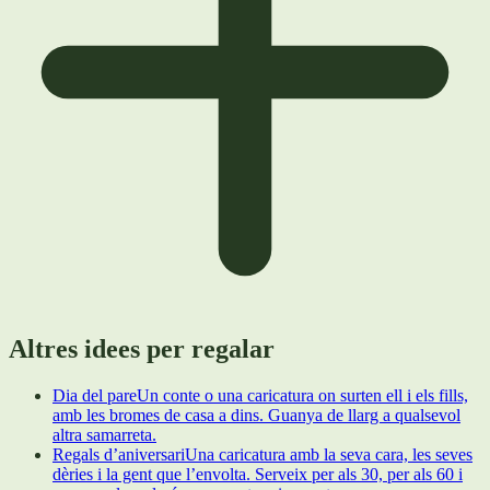
Altres idees per regalar
Dia del pare
Un conte o una caricatura on surten ell i els fills,
amb les bromes de casa a dins. Guanya de llarg a qualsevol
altra samarreta.
Regals d’aniversari
Una caricatura amb la seva cara, les seves
dèries i la gent que l’envolta. Serveix per als 30, per als 60 i