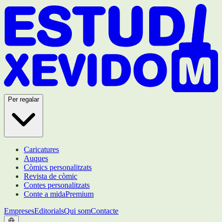
Per regalar
Caricatures
Auques
Còmics personalitzats
Revista de còmic
Contes personalitzats
Conte a mida
Premium
Empreses
Editorials
Qui som
Contacte