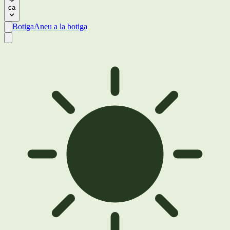
ca
Botiga
Aneu a la botiga