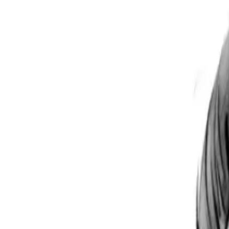
Per regalar
Caricatures
Auques
Còmics personalitzats
Revista de còmic
Contes personalitzats
Conte a mida
Premium
Empreses
Editorials
Qui som
Contacte
ca
Botiga
Aneu a la botiga