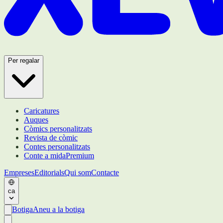
Per regalar
Caricatures
Auques
Còmics personalitzats
Revista de còmic
Contes personalitzats
Conte a mida
Premium
Empreses
Editorials
Qui som
Contacte
ca
Botiga
Aneu a la botiga