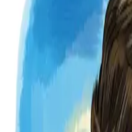
Per regalar
Caricatures
Auques
Còmics personalitzats
Revista de còmic
Contes personalitzats
Conte a mida
Premium
Empreses
Editorials
Qui som
Contacte
ca
Botiga
Aneu a la botiga