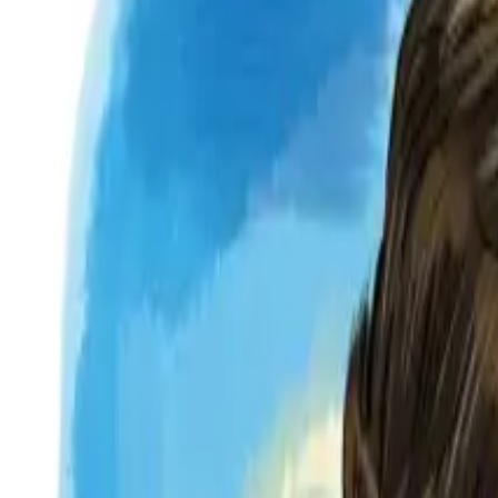
Per regalar
Caricatures
Auques
Còmics personalitzats
Revista de còmic
Contes personalitzats
Conte a mida
Premium
Empreses
Editorials
Qui som
Contacte
ca
Botiga
Aneu a la botiga