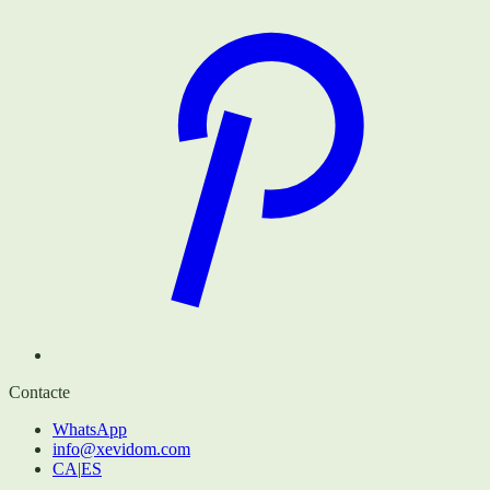
Contacte
WhatsApp
info@xevidom.com
CA
|
ES