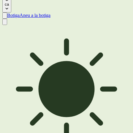
ca
Botiga
Aneu a la botiga