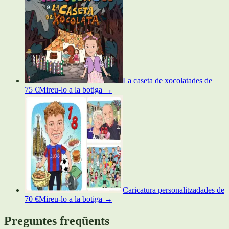
La caseta de xocolata
des de
75 €
Mireu-lo a la botiga
→
Caricatura personalitzada
des de
70 €
Mireu-lo a la botiga
→
Preguntes freqüents