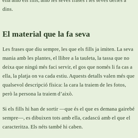
ella amb els fills, amb les seves frases i les seves dèries a
dins.
El material que la fa seva
Les frases que diu sempre, les que els fills ja imiten. La seva
mania amb les plantes, el llibre a la tauleta, la tassa que no
deixa que ningú més faci servir, el gos que només li fa cas a
ella, la platja on va cada estiu. Aquests detalls valen més que
qualsevol descripció física: la cara la traiem de les fotos,
però la persona la traiem d’això.
Si els fills hi han de sortir —que és el que es demana gairebé
sempre—, es dibuixen tots amb ella, cadascú amb el que el
caracteritza. Els néts també hi caben.