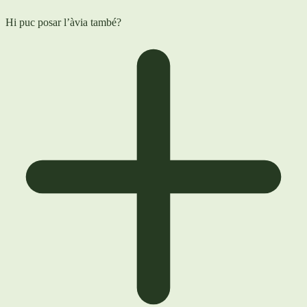
Hi puc posar l’àvia també?