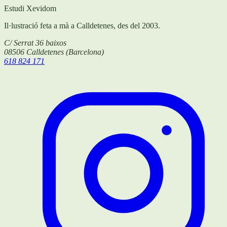
Estudi Xevidom
Il·lustració feta a mà a Calldetenes, des del 2003.
C/ Serrat 36 baixos
08506
Calldetenes
(
Barcelona
)
618 824 171