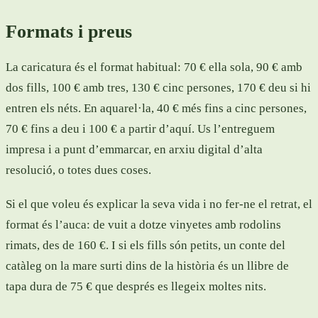
Formats i preus
La caricatura és el format habitual: 70 € ella sola, 90 € amb
dos fills, 100 € amb tres, 130 € cinc persones, 170 € deu si hi
entren els néts. En aquarel·la, 40 € més fins a cinc persones,
70 € fins a deu i 100 € a partir d’aquí. Us l’entreguem
impresa i a punt d’emmarcar, en arxiu digital d’alta
resolució, o totes dues coses.
Si el que voleu és explicar la seva vida i no fer-ne el retrat, el
format és l’auca: de vuit a dotze vinyetes amb rodolins
rimats, des de 160 €. I si els fills són petits, un conte del
catàleg on la mare surti dins de la història és un llibre de
tapa dura de 75 € que després es llegeix moltes nits.