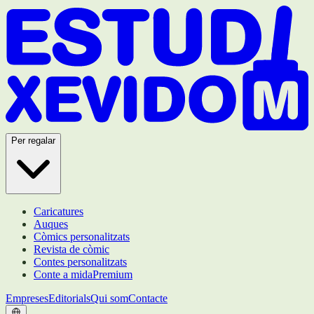
Per regalar
Caricatures
Auques
Còmics personalitzats
Revista de còmic
Contes personalitzats
Conte a mida
Premium
Empreses
Editorials
Qui som
Contacte