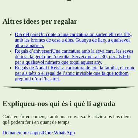
Altres idees per regalar
Dia del pare
Un conte o una caricatura on surten ell i els fills,
amb les bromes de casa a dins. Guanya de llarg a qualsevol
altra samarreta.
Regals d’aniversari
Una caricatura amb la seva cara, les seves
dèries i la gent que l’envolta. Serveix per als 30, per als 60 i
per a qualsevol número que toqui aquest any.
Regals de Nadal i Reis
La caricatura de tota la família, el conte
per als néts o el regal de l’amic invisible que fa que tothom
pregunti d’on l’has tret.
Expliqueu-nos qui és i què li agrada
Cada encàrrec comença amb una conversa. Escriviu-nos i us diem
què podem fer i en quant de temps.
Demaneu pressupost
Obre WhatsApp