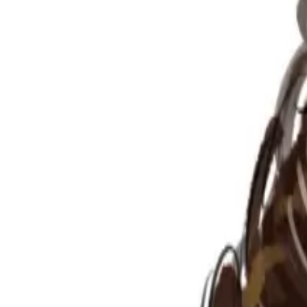
Per regalar
Caricatures
Auques
Còmics personalitzats
Revista de còmic
Contes personalitzats
Conte a mida
Premium
Empreses
Editorials
Qui som
Contacte
ca
Botiga
Aneu a la botiga